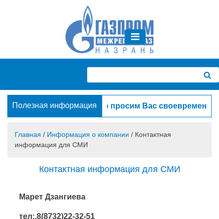
Skip
to
content
Полезная информация
 абоненты! Убедительно просим Вас своевременно перед
О компании
Пресс-центр
Главная
/
Информация о компании
/
Контактная
Охрана труда
Акция
информация для СМИ
Контактная информация для СМИ
Марет Дзангиева
тел:.8(8732)22-32-51